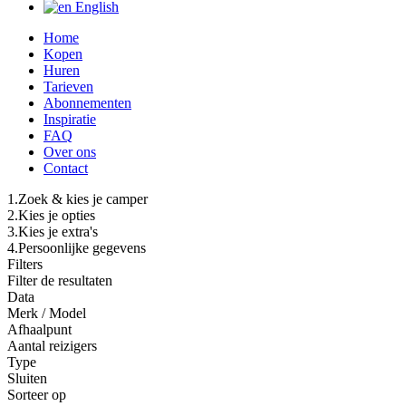
English
Home
Kopen
Huren
Tarieven
Abonnementen
Inspiratie
FAQ
Over ons
Contact
1.
Zoek & kies je camper
2.
Kies je opties
3.
Kies je extra's
4.
Persoonlijke gegevens
Filters
Filter de resultaten
Data
Merk / Model
Afhaalpunt
Aantal reizigers
Type
Sluiten
Sorteer op